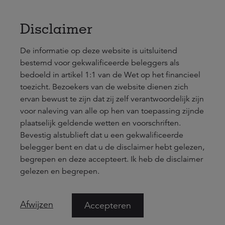
Naar hoofdinhoud
nl
en
Disclaimer
De informatie op deze website is uitsluitend
ga terug naar publicaties
bestemd voor gekwalificeerde beleggers als
04 februari 2026 | 2 min.
bedoeld in artikel 1:1 van de Wet op het financieel
toezicht. Bezoekers van de website dienen zich
Amilcar Grot treedt
ervan bewust te zijn dat zij zelf verantwoordelijk zijn
voor naleving van alle op hen van toepassing zijnde
per 1 maart in dienst
plaatselijk geldende wetten en voorschriften.
Bevestig alstublieft dat u een gekwalificeerde
bij a.s.r. real assets
belegger bent en dat u de disclaimer hebt gelezen,
begrepen en deze accepteert. Ik heb de disclaimer
investment partners
gelezen en begrepen.
Amilcar Grot treedt per 1 maart 2026 in dienst bij a.s.r.
Afwijzen
Accepteren
real assets investment partners als senior portfolio
manager. Hij zal zich als vastgoedbeleggingsspecialist