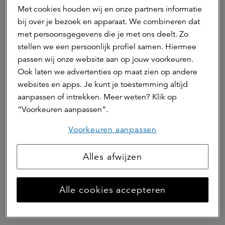
Met cookies houden wij en onze partners informatie
Hierna lezen
bij over je bezoek en apparaat. We combineren dat
met persoonsgegevens die je met ons deelt. Zo
stellen we een persoonlijk profiel samen. Hiermee
21 april 2026 | 2 min.
passen wij onze website aan op jouw voorkeuren.
a.s.r. bundelt vastgoed- en
Ook laten we advertenties op maat zien op andere
infrastructuuractiviteiten in één
websites en apps. Je kunt je toestemming altijd
aanpassen of intrekken. Meer weten? Klik op
platform onder de naam a.s.r. real
“Voorkeuren aanpassen”.
assets
Voorkeuren aanpassen
Vastgoed
Infrastructuur
Niet-beursgenoteerd vastgoed
Alles afwijzen
Beursgenoteerd vastgoed
Alle cookies accepteren