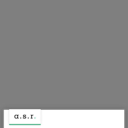
Amilcar Grot
Vastgoed
Infrastructuur
Deel dit artikel