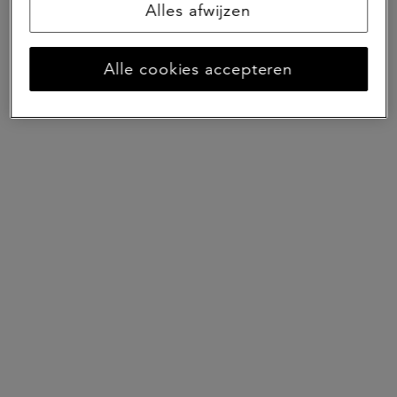
Alles afwijzen
Alle cookies accepteren
Helder inzicht helpt
doordachte keuzes maken
De wereldwijde real assets markten kennen en
blijven verkennen. Dat is stevig verankerd in onze
werkwijze. We signaleren kansen en risico’s.
Datagestuurde inzichten die we in heldere
rapportages delen. Dat helpt toekomstbestendige
portefeuilles bouwen en gefundeerde keuzes
maken.
Meer over research