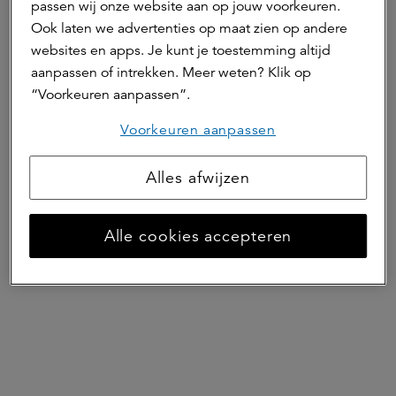
passen wij onze website aan op jouw voorkeuren.
We vinden het belangrijk dat u ons kent en
Ook laten we advertenties op maat zien op andere
blindelings weet te vinden. Korte lijnen, snel
websites en apps. Je kunt je toestemming altijd
schakelen dus. Want we werken dan wel met een
aanpassen of intrekken. Meer weten? Klik op
groot internationaal netwerk, we zijn vanuit
“Voorkeuren aanpassen”.
Nederland altijd dichtbij.
Voorkeuren aanpassen
Alles afwijzen
Alle cookies accepteren