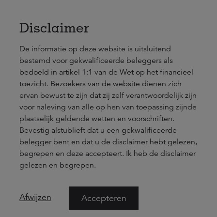
Naar hoofdinhoud
nl
en
Disclaimer
De informatie op deze website is uitsluitend
bestemd voor gekwalificeerde beleggers als
bedoeld in artikel 1:1 van de Wet op het financieel
toezicht. Bezoekers van de website dienen zich
ervan bewust te zijn dat zij zelf verantwoordelijk zijn
voor naleving van alle op hen van toepassing zijnde
Investeren in real assets: we know how
plaatselijk geldende wetten en voorschriften.
Bevestig alstublieft dat u een gekwalificeerde
belegger bent en dat u de disclaimer hebt gelezen,
begrepen en deze accepteert. Ik heb de disclaimer
gelezen en begrepen.
Afwijzen
Accepteren
ga terug naar home