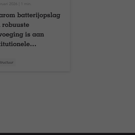
ruari 2026 | 1 min.
rom batterijopslag
 robuuste
voeging is aan
titutionele
tefeuilles
structuur