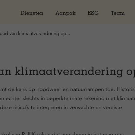
Diensten
Aanpak
ESG
Team
loed van klimaatverandering op...
an klimaatverandering op
emt de kans op noodweer en natuurrampen toe. Histori
 echter slechts in beperkte mate rekening met klimaatri
eze risico’s te integreren in verwachte en vereiste
tikel van Ralf Kooken dat verscheen in het magazine