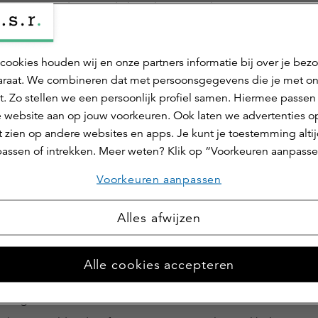
leggingsproduct, zoals beschreven in het prospectus va
ent partners is een handelsnaam van ASR Real Estate B.V
isclaimer
informatie over beleggingsdienstverlening van a.s.r. re
cookies houden wij en onze partners informatie bij over je bez
nvestmentpartners.nl/diensten
. Dit bericht is zo zorgvul
raat. We combineren dat met persoonsgegevens die je met o
 informatie op deze website is uitsluitend bestemd voor
at informatie in dit bericht niet volledig of niet volledig
t. Zo stellen we een persoonlijk profiel samen. Hiermee passen 
kwalificeerde beleggers als bedoeld in artikel 1:1 van de Wet 
lg van deze publicitaire mededeling wordt niet aanvaard
 website aan op jouw voorkeuren. Ook laten we advertenties o
t financieel toezicht. Bezoekers van de website dienen zich erv
 zien op andere websites en apps. Je kunt je toestemming alti
wust te zijn dat zij zelf verantwoordelijk zijn voor naleving van
rs
assen of intrekken. Meer weten? Klik op “Voorkeuren aanpasse
le op hen van toepassing zijnde plaatselijk geldende wetten en
orschriften. Bevestig alstublieft dat u een gekwalificeerde
Voorkeuren aanpassen
legger bent en dat u de disclaimer hebt gelezen, begrepen en
ze accepteert. Ik heb de disclaimer gelezen en begrepen.
Alles afwijzen
fwijzen
Accepteren
Alle cookies accepteren
oken
 manager