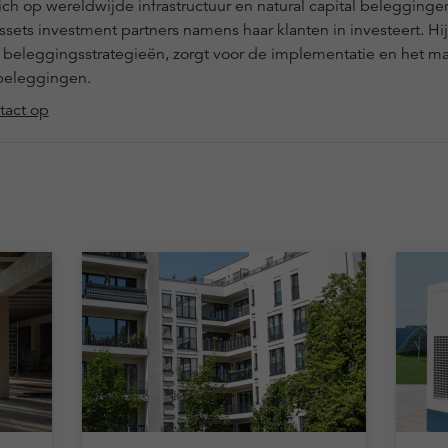
 zich op wereldwijde infrastructuur en natural capital belegginge
l assets investment partners namens haar klanten in investeert. Hij
t beleggingsstrategieën, zorgt voor de implementatie en het 
beleggingen.
act op