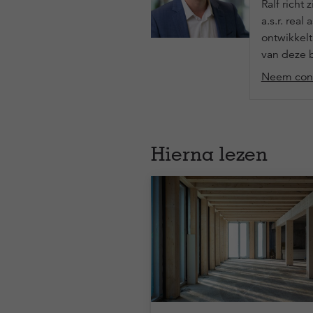
Ralf richt
a.s.r. rea
ontwikkel
van deze 
Neem cont
Hierna lezen