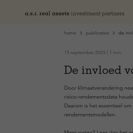
Naar hoofdinhoud
home
publicaties
de inv
15 september 2025 | 1 min.
De invloed v
Door klimaatverandering ne
risico-rendementsdata houden
Daarom is het essentieel om d
rendementsmodellen.
Meer weten? Lees dan het ar