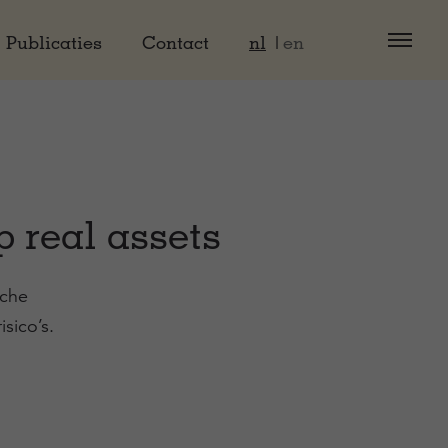
Publicaties
Contact
nl
en
 real assets
sche
sico’s.