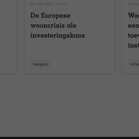
07 mei 2026 | 1 min.
10 feb
De Europese
Waa
wooncrisis als
een
investeringskans
toe
ins
por
Vastgoed
Infra